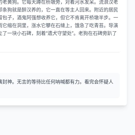
的老黄狗。它每天蹲在桥墩旁，对着河水发呆。流浪汉老
那条狗就是醉汉养的，它一直在等主人回来。附近的居民
留包子，酒鬼阿强想收养它，但它不肯离开桥墩半步。一
雨它缩在洞里，涨水它攀在石缝上，饿急了吃青苔。导演
了一块小石碑，刻着“遗犬守望处”。老狗在石碑旁趴了
演封神。无言的等待比任何呐喊都有力。看完会怀疑人