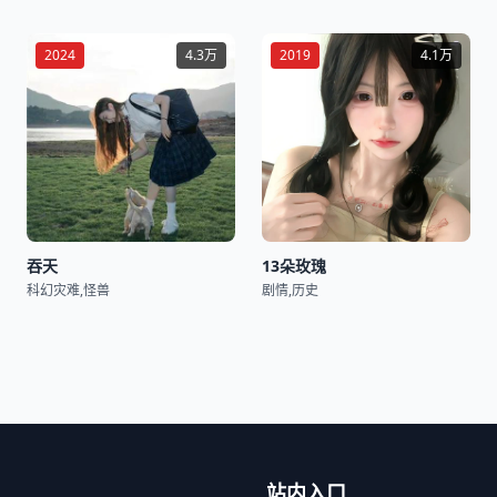
2024
4.3万
2019
4.1万
吞天
13朵玫瑰
科幻灾难,怪兽
剧情,历史
站内入口