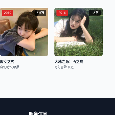
2019
5.6万
2016
1.5万
魔女之刃
大地之源：西之岛
奇幻动作,暗黑
奇幻冒险,家庭
服务信息