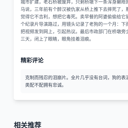
城市扩建，老石桥被废弃，只剩桥墩下一条浑身癞疮
马说，三年前有个醉汉被仇家从桥上推下去摔死了，
觉得它不吉利，想把它毒死。卖早餐的阿婆偷偷给它
个纪录片导演路过，用镜头记录了老狗的一个月：下
把视频发到网上，引起热议。最后市政部门在桥墩旁立
三天，闭上了眼睛，眼角挂着泪痕。
精彩评论
克制而残忍的泪崩片。全片几乎没有台词，狗的表
类配不配拥有忠诚。
相关推荐