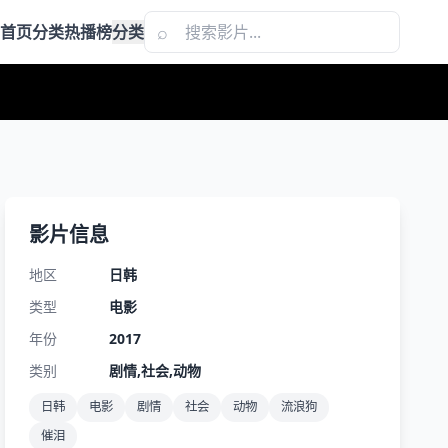
⌕
首页
分类
热播榜
分类
影片信息
地区
日韩
类型
电影
年份
2017
类别
剧情,社会,动物
日韩
电影
剧情
社会
动物
流浪狗
催泪