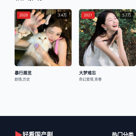
2020
3.4万
2021
5.7万
暴行展览
大梦难忘
剧情,历史
奇幻爱情,青春
▶
好看国产剧
热门分类