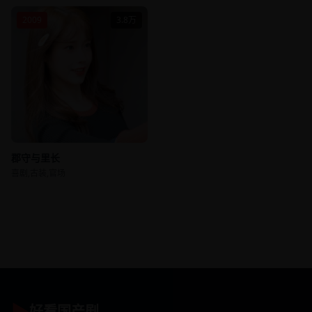
2009
3.8万
郡守与里长
喜剧,古装,官场
▶
好看国产剧