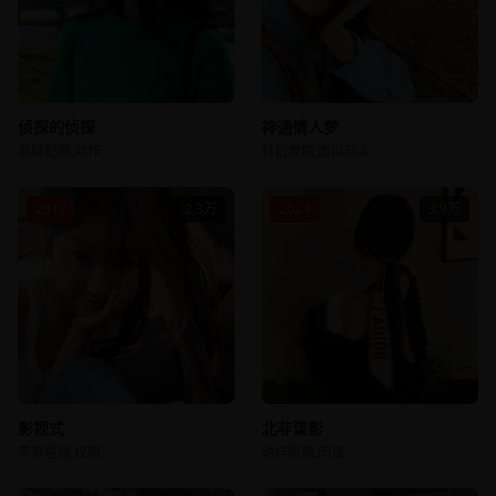
侦探的侦探
神通情人梦
悬疑犯罪,动作
科幻爱情,虚拟现实
2017
2.3万
2024
3.9万
影视式
北非谍影
青春悬疑,校园
动作惊悚,间谍