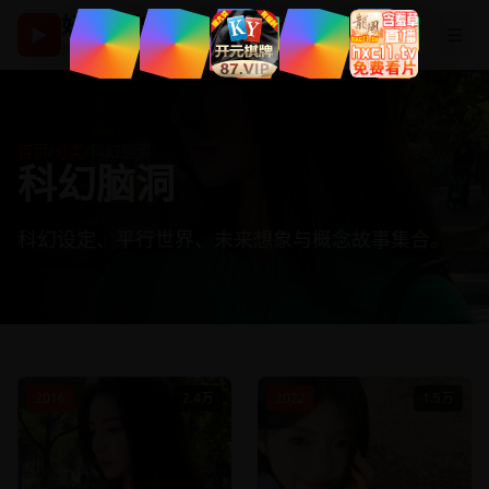
好看国产剧
▶
☰
热播影视在线观看
首页
/
分类
/
科幻脑洞
科幻脑洞
科幻设定、平行世界、未来想象与概念故事集合。
2016
2.4万
2022
1.5万