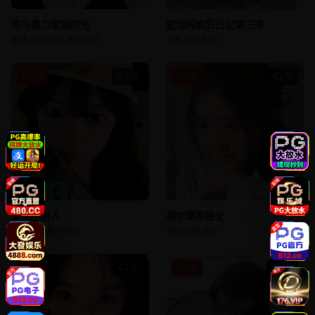
性与暴力家庭时光
肥瑞的疯狂日记第三季
剧情,家庭剧情,黑色幽默
青春喜剧,剧情
2019
3.5万
2019
4.2万
爱上小男人
福尔摩斯秘史
爱情喜剧,都市情感
悬疑犯罪,传记
2022
4.2万
2025
1.7万