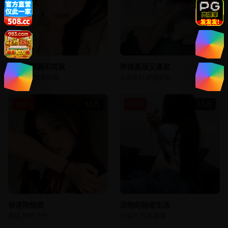
亲子相穆我叩其家
昨夜星辰又逢君
家庭剧情,社会剧情
古装奇幻,穿越爱情
2021
5.5万
2023
1.5万
修道院怪案
动物的秘密生活
悬疑,恐怖,历史
纪录片,自然,剧情