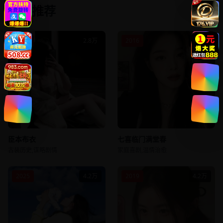
相关推荐
2020
2.8万
2016
3.6万
臣本布衣
七喜临门满堂春
古装历史,谋略剧情
家庭喜剧,温情治愈
2025
4.2万
2019
4.2万