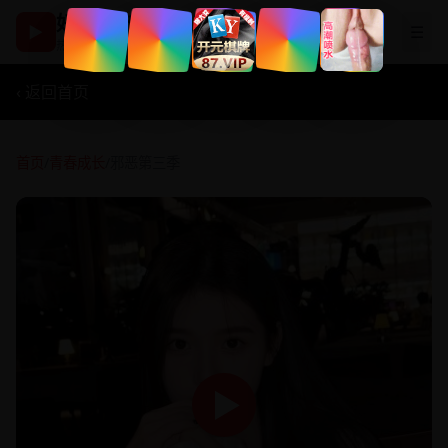
好看国产剧
▶
☰
热播影视在线观看
‹ 返回首页
首页
/
青春成长
/
邪恶第三季
▶