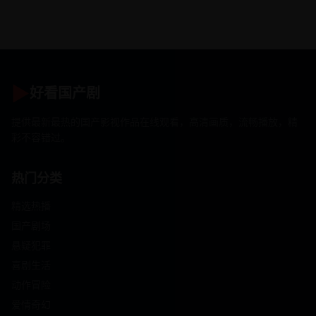
▶
好看国产剧
提供最新最热的国产影视作品在线观看，高清画质，流畅播放，精
彩不容错过。
热门分类
精选热播
国产剧场
悬疑犯罪
喜剧生活
动作冒险
爱情奇幻