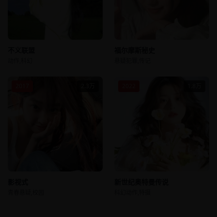
不义联盟
福尔摩斯秘史
动作,科幻
悬疑犯罪,传记
2017
2.3万
2022
1.8万
影视式
新世纪奥特曼传说
青春悬疑,校园
科幻动作,特摄