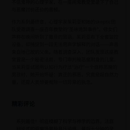
不信鬼神的心理学家，在一座闹鬼教堂里录下了自己
与恶魔讨价还价的音频。
作为系列最终章，心理学家茱莉亚和她的skeptic团
队受邀调查一座百年教堂的“圣咏诡异事件”。修女们
声称在晚间听到了撒旦的耳语。茱莉亚布下全套监控
设备，却捕捉到一段无法用声学解释的对话——声音
来自她已故的父亲。随着调查深入，团队发现这座教
堂曾是一个秘密法庭，专门审判被恶魔附身的儿童。
当茱莉亚试图用认知行为疗法“治疗”一个自称恶魔的
男孩时，她开始怀疑：真正的邪恶，究竟是超自然力
量，还是人类想要根除一切异常的执念。
精彩评论
系列最佳！彻底模糊了科学与神学的边界。法庭
辩论式的驱魔场景极具压迫感，最后十分钟的录