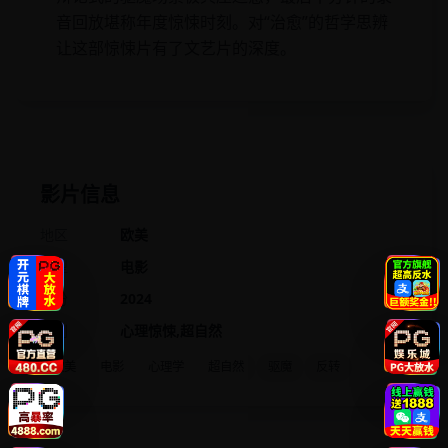
音回放堪称年度惊悚时刻。对“治愈”的哲学思辨
让这部惊悚片有了文艺片的深度。
影片信息
地区
欧美
类型
电影
年份
2024
类别
心理惊悚,超自然
欧美
电影
心理学
超自然
驱魔
反转