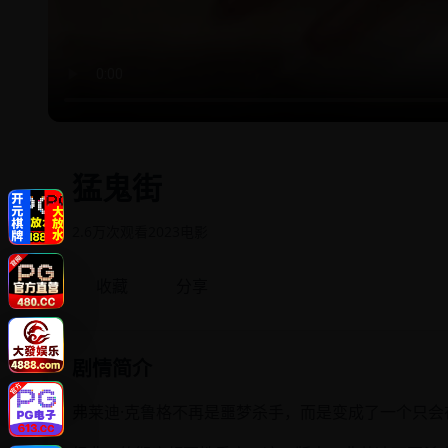
猛鬼街
2.6万次观看
2023
电影
收藏
分享
剧情简介
弗莱迪·克鲁格不再是噩梦杀手，而是变成了一个只会