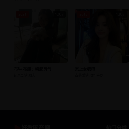
2021
1.0万
2018
1.9万
布琳·布朗：唤起勇气
恋上女镖师
纪录剧情,励志
古装爱情,动作喜剧
▶
好看国产剧
热门分类