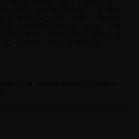
人，而是获得了新的超能力：潜入任何人的美梦，然
在梦里给你打一颗星，评论“毫无新意”；你梦到和偶像
救世界，他评论“主角光环过重，逻辑硬伤”。受害者不会
团是一群饱受“差评”困扰的青少年，他们发现唯一打败
于是他们主动制造了一个集合了巨型章鱼、会唱歌的土豆
说了一句“我输了”，然后永久退出了梦境领域。
简直天才，每一句“影评”都精准戳中当代人的精神内
味。