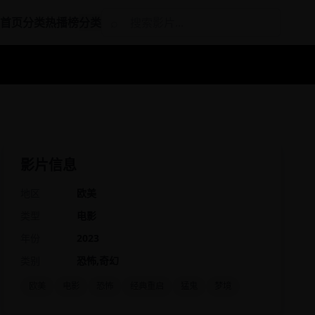
⌕
首页
分类
热播榜
分类
影片信息
地区
欧美
类型
电影
年份
2023
类别
恐怖,奇幻
欧美
电影
恐怖
经典重启
猛鬼
梦境