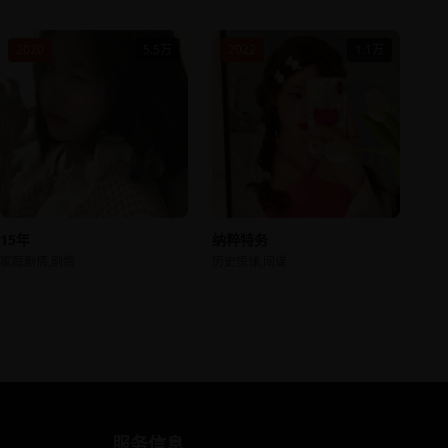
2020
5.5万
2022
1.1万
15年
纳粹特务
家庭剧情,剧情
历史惊悚,间谍
服务信息