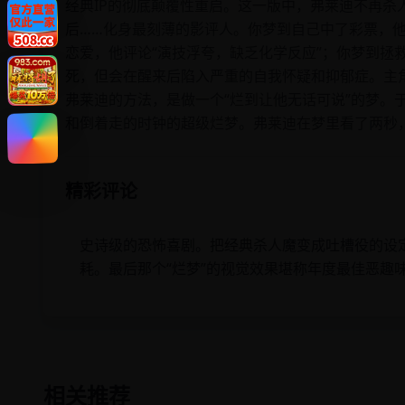
经典IP的彻底颠覆性重启。这一版中，弗莱迪不再杀
后……化身最刻薄的影评人。你梦到自己中了彩票，他
恋爱，他评论“演技浮夸，缺乏化学反应”；你梦到拯
死，但会在醒来后陷入严重的自我怀疑和抑郁症。主角
弗莱迪的方法，是做一个“烂到让他无话可说”的梦。
和倒着走的时钟的超级烂梦。弗莱迪在梦里看了两秒，
精彩评论
史诗级的恐怖喜剧。把经典杀人魔变成吐槽役的设定
耗。最后那个“烂梦”的视觉效果堪称年度最佳恶趣
相关推荐