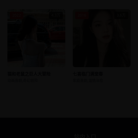
2022
4.3万
2016
3.6万
猫和老鼠之巨人大冒险
七喜临门满堂春
动画喜剧,奇幻冒险
家庭喜剧,温情治愈
站内入口