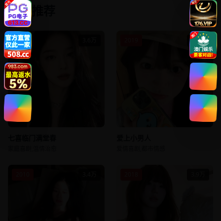
相关推荐
2016
3.6万
2019
3.5万
七喜临门满堂春
爱上小男人
家庭喜剧,温情治愈
爱情喜剧,都市情感
2010
3.4万
2018
3.9万