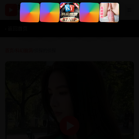
好看国产剧
▶
☰
热播影视在线观看
‹ 返回首页
首页
/
科幻脑洞
/
侦探的侦探
▶