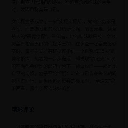
专门调查“坏侦探”的侦探，在追查杀死妹妹的凶手
时，发现目标竟是自己。
女侦探雾子成立了一家“侦探侦探所”，她的业务不是
查案，而是揭发那些收钱伪造证据、陷害无辜、甚至
杀人的“恶德侦探”。三年前，她的妹妹就是被一个为
掩盖真相而灭口的侦探杀害的。在调查一起富豪出轨
案时，雾子发现所有证据都指向一个自称“清道夫”的
神秘侦探。随着她一步步逼近，却发现“清道夫”每次
犯案后都会在她的邮箱里留下一朵白玫瑰——那是她
自己的习惯。雾子开始怀疑：难道自己曾在失忆期间
犯下过罪行？而当她追到废弃的楼顶时，“清道夫”摘
下面具，露出了死去妹妹的脸。
精彩评论
以暴制暴的爽快感与哲思深度并存。打斗设计干