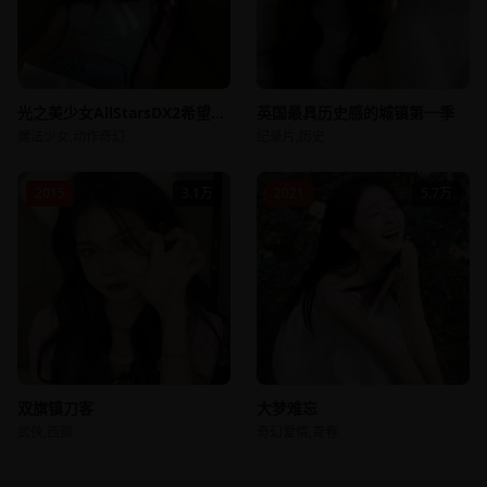
光之美少女AllStarsDX2希望之
英国最具历史感的城镇第一季
光☆守护彩虹宝石！
魔法少女,动作奇幻
纪录片,历史
2015
3.1万
2021
5.7万
双旗镇刀客
大梦难忘
武侠,西部
奇幻爱情,青春