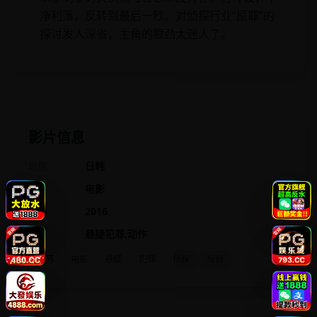
净利落，反转到最后一秒。对侦探行业“原罪”的
探讨发人深省，主角的狠劲太迷人了。
影片信息
地区
日韩
类型
电影
年份
2016
类别
悬疑犯罪,动作
日韩
电影
悬疑
犯罪
侦探
反转