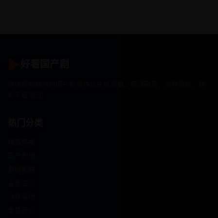
▶
好看国产剧
提供最新最热的国产影视作品在线观看，高清画质，流畅播放，精
彩不容错过。
热门分类
精选热播
国产剧场
悬疑犯罪
喜剧生活
动作冒险
爱情奇幻