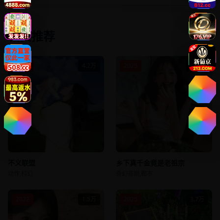
相关推荐
2025
4.2万
2025
1.9万
不义联盟
乡下真千金竟是老祖宗
动作,科幻
奇幻喜剧,都市
2022
1.5万
2025
3.7万