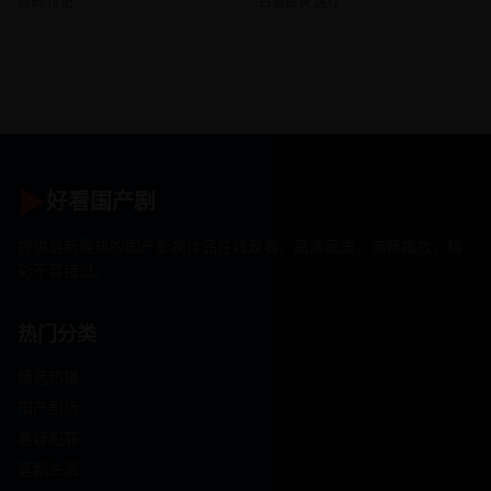
喜剧,传记
古装武侠,医疗
▶
好看国产剧
提供最新最热的国产影视作品在线观看，高清画质，流畅播放，精
彩不容错过。
热门分类
精选热播
国产剧场
悬疑犯罪
喜剧生活