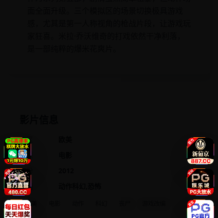
面全面升级。三个模拟区的场景切换极具游戏
感，尤其是第一人称视角的枪战片段，让游戏玩
家狂喜。米拉·乔沃维奇的打戏依然干净利落，
是一部纯粹的爆米花爽片。
影片信息
地区
欧美
类型
电影
年份
2012
类别
动作科幻,恐怖
欧美
电影
动作
科幻
丧尸
游戏改编