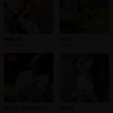
神通情人梦
仙笔马梁
科幻爱情,虚拟现实
奇幻喜剧,古装神话
2023
5.8万
2024
1.1万
莫·阿米尔：穆罕默德在德州
绝武神医