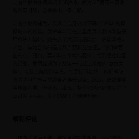
爱丽丝被困在模拟城市试验场，面对从T病毒中复活
的所有旧敌，必须杀出一条血路。
爱丽丝被抓捕后，发现自己身处地下基地“蜂巢”的模
拟城市试验场。保护伞公司在这里用真人测试新型丧
尸和杀人陷阱。她失去了大部分超能力，只能靠格斗
求生。与她合作的是老兵卢瑟和艾达·王。他们需要
在东京、纽约、莫斯科三个模拟区中，找到通往地面
的钥匙。爱丽丝遇到了从第一代就追杀她的“复仇女
神”，以及克隆版的自己。在莫斯科红场，他们驾驶
改装装甲车与巨型舔食者展开公路追逐战。最终爱丽
丝炸毁基地，但逃出后发现，整个地球已经被保护伞
公司彻底污染，真正的战争才刚刚开始。
精彩评论
作为系列第五部，剧情虽然简单粗暴，但动作场