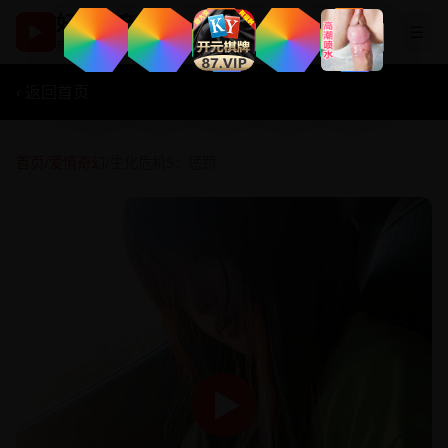
好看国产剧
▶
☰
热播影视在线观看
‹ 返回首页
首页
/
爱情奇幻
/
生化危机5：惩罚
▶