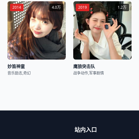
2014
4.0万
2019
1.2万
妙笛神童
鹰狼突击队
音乐励志,奇幻
战争动作,军事剧情
站内入口