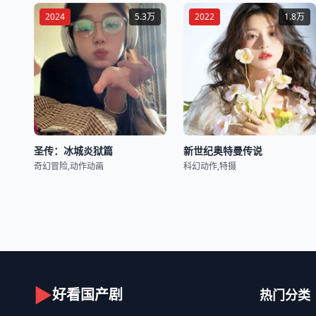
2024
5.3万
2022
1.8万
圣传：冰城炎狱篇
新世纪奥特曼传说
奇幻冒险,动作动画
科幻动作,特摄
▶
好看国产剧
热门分类