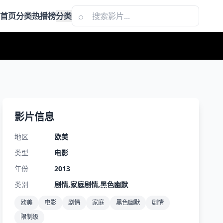
⌕
首页
分类
热播榜
分类
影片信息
地区
欧美
类型
电影
年份
2013
类别
剧情,家庭剧情,黑色幽默
欧美
电影
剧情
家庭
黑色幽默
剧情
限制级