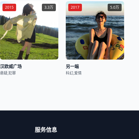
2015
3.3万
2017
5.0万
汉欧威广场
另一端
悬疑,犯罪
科幻,爱情
服务信息