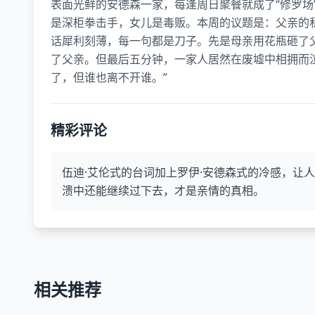
表面光鲜的安德森一家，每逢周日聚餐就成了“修罗场
是深柜拳击手，女儿是毒贩。本周的议题是：父亲的
话犀利刻薄，每一句都是刀子。先是母亲用花瓶砸了
了父亲。但最后五分钟，一家人居然在废墟中相拥而
了，但谁也离不开谁。”
精彩评论
伍迪·艾伦式的台词加上罗伊·安德森式的冷感，让
溃中还能继续过下去，才是亲情的真相。
相关推荐