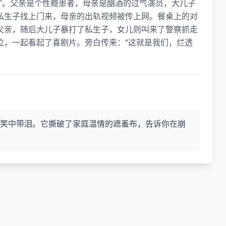
”。父亲是个性瘾患者，母亲是酗酒的过气演员，大儿子
私生子找上门来，母亲的出轨视频被传上网。餐桌上的对
父亲，随后大儿子暴打了私生子，女儿则叫来了警察抓走
泣，一起看起了喜剧片。旁白传来：“这就是我们，烂透
人笑中带泪。它撕破了家庭温情的遮羞布，告诉你在崩