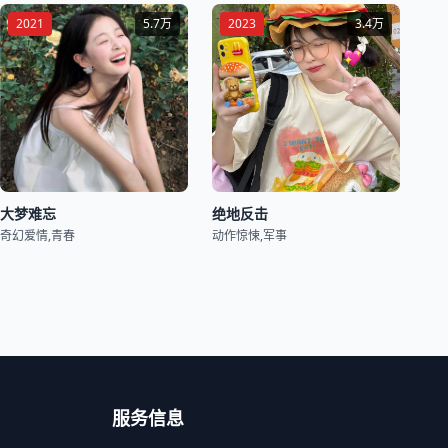
2021
5.7万
2023
3.4万
大梦难忘
绝地反击
奇幻爱情,青春
动作惊悚,军事
服务信息