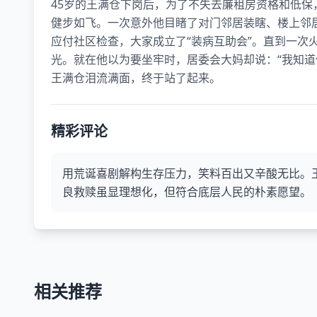
45岁的王满仓下岗后，为了不失去廉租房资格和低
健步如飞。一次意外他目睹了对门邻居装瞎、楼上邻居
应付社区检查，大家成立了“装病互助会”。直到一次
光。就在他以为要坐牢时，居委会大妈却说：“我知道
王满仓泪流满面，终于站了起来。
精彩评论
用荒诞喜剧解构生存压力，笑料百出又辛酸无比。王
良救赎虽显理想化，但符合底层人民的朴素愿望。
相关推荐