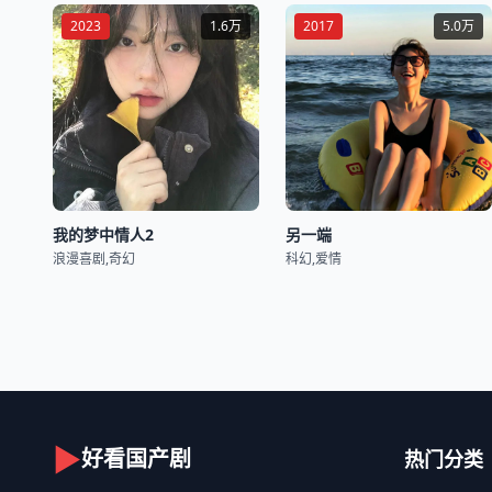
2023
1.6万
2017
5.0万
我的梦中情人2
另一端
浪漫喜剧,奇幻
科幻,爱情
▶
好看国产剧
热门分类