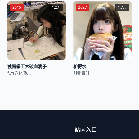
2015
1.2万
2027
1.7万
独臂拳王大破血滴子
驴得水
动作武侠,功夫
剧情,喜剧
站内入口