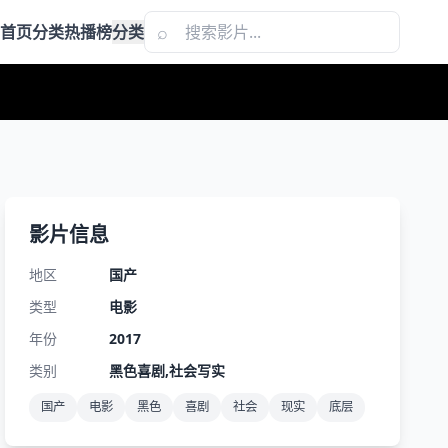
⌕
首页
分类
热播榜
分类
影片信息
地区
国产
类型
电影
年份
2017
类别
黑色喜剧,社会写实
国产
电影
黑色
喜剧
社会
现实
底层