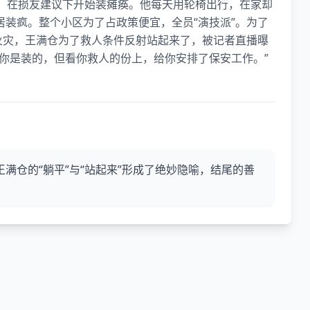
保，在损友建议下开始装瘫痪。他每天用轮椅出行，在家却
装疯。整个小区为了占政策便宜，全员“演技派”。为了
火灾，王满仓为了救人条件反射站起来了，被记者直播曝
你是装的，但看你救人的份上，给你安排了保安工作。”
满仓的“躺平”与“站起来”形成了绝妙隐喻，结尾的善