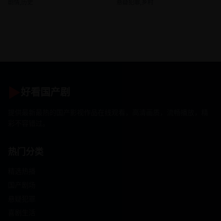
剧情,历史
悬疑犯罪,乡村
▶
好看国产剧
提供最新最热的国产影视作品在线观看，高清画质，流畅播放，精
彩不容错过。
热门分类
精选热播
国产剧场
悬疑犯罪
喜剧生活