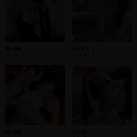
北非谍影
法医秦明
动作惊悚,间谍
悬疑犯罪,法医
2020
3.4万
2016
5.1万
暴行展览
山村会计