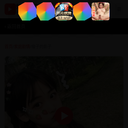
好看国产剧
▶
☰
热播影视在线观看
‹ 返回首页
首页
/
家庭剧情
/
瘦子的影子
▶