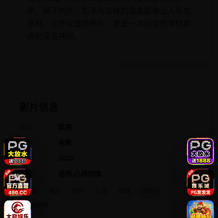
绝。镜子内外、影子与实体的双重影像让人头皮
发麻。它不仅是恐怖片，更是一次对当代身材焦
虑的深度拷问。
影片信息
地区
欧美
类型
电影
年份
2022
类别
恐怖,心理惊悚
欧美
电影
恐怖
心理
惊悚
厌食症
身体恐怖