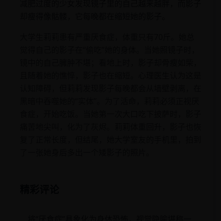
减肥过度的少女发现镜子里的自己越来越胖，而影子
却瘦得像骷髅，它每晚都在缩短她的影子。
大学生莉莉患有严重厌食症，体重只有70斤。她总
觉得自己的影子在“偷吃”她的身体。当她照镜子时，
镜中的自己臃肿不堪；看地上时，影子却骨瘦如柴，
且随着她的憔悴，影子也在缩短。心理医生认为这是
认知障碍，但莉莉发现影子每晚都会从墙壁剥离，在
黑暗中吞噬她的“实体”。为了活命，莉莉必须正视厌
食症，开始吃饭。当她第一次大口吃下披萨时，影子
痛苦地尖叫，化为了灰烬。莉莉体重回升，影子也恢
复了正常长度，但结尾，她大学室友的手机里，拍到
了一张她身后多出一个矮影子的照片。
精彩评论
将“厌食症”具象化为身体恐怖，视觉隐喻堪称一