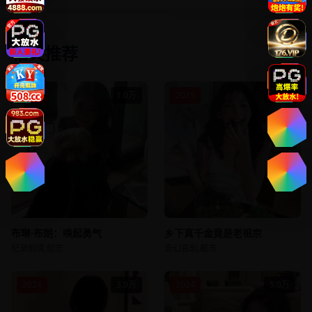
相关推荐
2021
1.0万
2025
1.9万
布琳·布朗：唤起勇气
乡下真千金竟是老祖宗
纪录剧情,励志
奇幻喜剧,都市
2024
3.9万
2024
5.0万