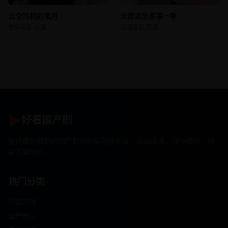
公交司机的蜜月
米奇欢乐多第一季
爱情喜剧,公路
动画喜剧,家庭
▶
好看国产剧
提供最新最热的国产影视作品在线观看，高清画质，流畅播放，精
彩不容错过。
热门分类
精选热播
国产剧场