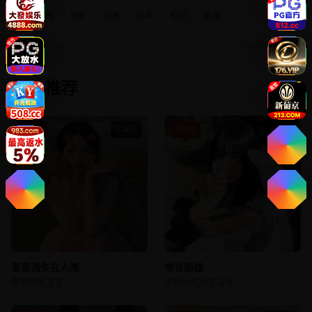
日韩
电影
忍者
机甲
科幻
未来
相关推荐
2019
2.4万
2018
4.5万
爱意消失在人海
惊世骄雄
都市情感,文艺
史诗动作,历史战争