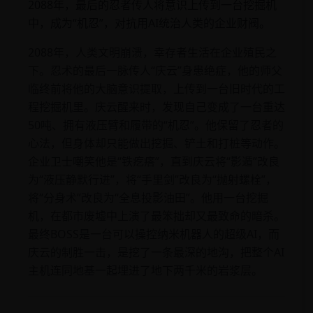
2088年，最后的忍者传人将意识上传到一台挖掘机
中，成为“机忍”，对抗用AI统治人类的企业财阀。
2088年，人类文明崩溃，幸存者生活在企业殖民之
下。忍术的最后一脉传人“庆云”身患绝症，他的师父
临终前将他的大脑意识提取，上传到一台旧时代的工
程挖掘机里。庆云醒来时，发现自己变成了一台重达
50吨、拥有液压臂和履带的“机忍”。他保留了忍者的
心法，但身体却只能做出挖掘、铲土和打桩等动作。
企业卫士嘲笑他是“铁疙瘩”，直到庆云将“影遁”改良
为“液压静默行进”，将“手里剑”改良为“抛射螺栓”，
将“分身术”改良为“全息投影油田”。他用一台挖掘
机，在都市废墟中上演了最笨拙却又最致命的暗杀。
最终BOSS是一台可以操控纳米机器人的超级AI，而
庆云的制胜一击，是挖了一条最深的地沟，把整个AI
主机连同地基一起埋进了地下两千米的岩浆层。