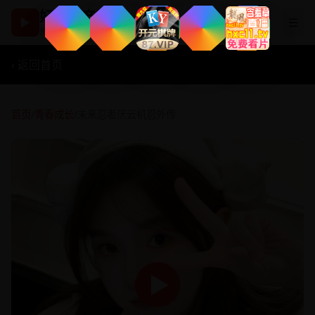
好看国产剧
▶
☰
热播影视在线观看
‹ 返回首页
首页
/
青春成长
/
未来忍者庆云机忍外传
▶