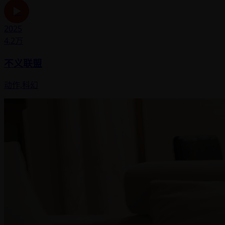
▶
2025
4.2万
不义联盟
动作,科幻