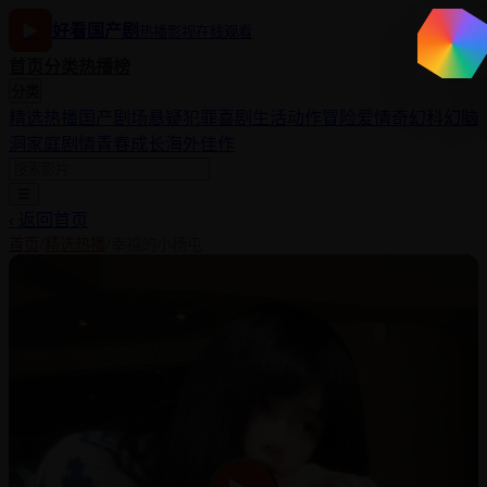
▶
好看国产剧
热播影视在线观看
首页
分类
热播榜
分类
⌕
精选热播
国产剧场
悬疑犯罪
喜剧生活
动作冒险
爱情奇幻
科幻脑
洞
家庭剧情
青春成长
海外佳作
☰
‹ 返回首页
/
/
首页
精选热播
幸福的小杨屯