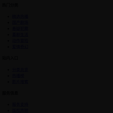
热门分类
精选热播
国产剧场
悬疑犯罪
喜剧生活
动作冒险
爱情奇幻
站内入口
分类总览
热播榜
影片搜索
服务信息
服务支持
版权声明