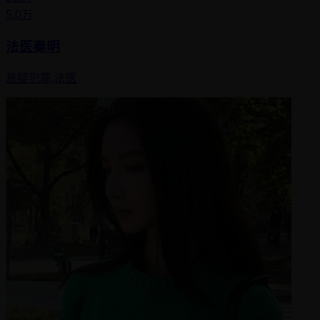
5.0万
法医秦明
悬疑犯罪,法医