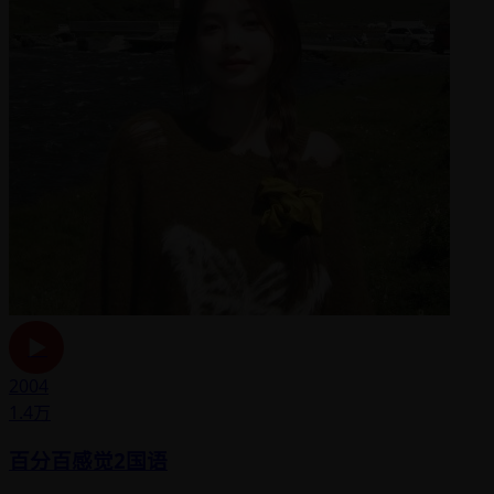
▶
2004
1.4万
百分百感觉2国语