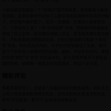
村”，集体上演了一出“装穷”大戏。
小杨屯是县里最后一个“贫困村”帽子持有者，每年都有大量扶
贫拨款。县里新来的书记铁了心要在年底前摘掉所有贫困村帽
子。村长杨大喇叭慌了，因为一旦摘帽，村里的小金库就没
了。于是全村上演了一场“反向扶贫”大戏：把新修的柏油路连
夜刨了种上杂草，给洋楼外墙糊上烂泥，甚至租来瘦牛冒充耕
牛。不料省里暗访组提前到来，村民们被迫即兴表演“十年饥
荒”现场。笑料百出的同时，大学生村官晓蕾站了出来，暗中
录下了村长等人虚报贫困的证据。最终，书记亲自进村，看到
的却是“装穷”与“真穷”的荒诞并存。影片用笑声撕开了基层治
理的伤疤，结尾那一碗真正的白面馒头，胜过千言万语。
精彩评论
笑着笑着就哭了。这是近几年最好的农村黑色喜剧，把形式主
义和人性贪婪讽刺得体无完肤。范伟式的村长表演浑然天成，
那句“穷还能装，富不行”必将成为经典台词。