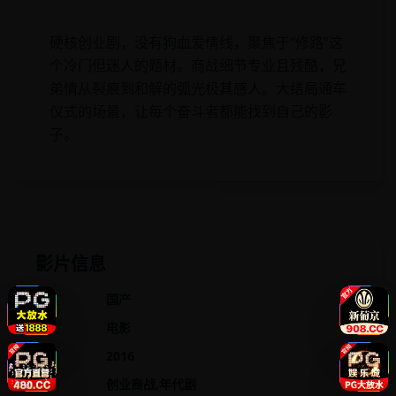
硬核创业剧，没有狗血爱情线，聚焦于“修路”这
个冷门但迷人的题材。商战细节专业且残酷，兄
弟情从裂痕到和解的弧光极其感人。大结局通车
仪式的场景，让每个奋斗者都能找到自己的影
子。
影片信息
地区
国产
类型
电影
年份
2016
类别
创业商战,年代剧