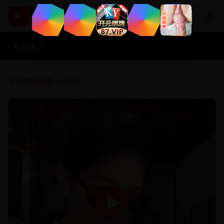
好看国产剧
▶
☰
热播影视在线观看
‹ 返回首页
首页
/
精选热播
/
大道通天
▶