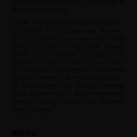
九十年代两兄弟从修自行车起家，用二十年修出一条
横贯东西的民营高速公路。
1994年，下岗工人周大道与弟弟周通天在国道边开
了一家修车铺。两人发现国道路况极差，常出车祸，
萌生了自己修路的疯狂念头。从承包一段三公里的辅
路开始，他们白手起家，经历过资金断裂、被竞争对
手陷害、兄弟反目、情感受挫。大哥沉稳保守，弟弟
激进冒险，多年理念不合导致分家。2005年，弟弟
单干竞标某段高速公路失败濒临破产，大哥卖掉所有
资产暗中注资帮助弟弟。最终兄弟联手击败港资集
团，拿下全程经营权。当第一条由民营企业修建的高
速公路“大道通天”线通车时，两兄弟在两端的收费站
隔空对视，泪流满面。这不仅是一条路，是两代中国
民营企业家的缩影。
精彩评论