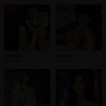
2010
2.3万
2017
4.5万
怪物史莱克4
苟且不偷生
动画喜剧,奇幻
黑色喜剧,社会写实
2024
2.0万
2018
1.9万