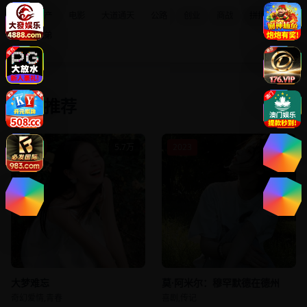
国产
电影
大道通天
公路
创业
商战
拼搏
兄弟
相关推荐
2021
5.7万
2023
5.8万
大梦难忘
莫·阿米尔：穆罕默德在德州
奇幻爱情,青春
喜剧,传记