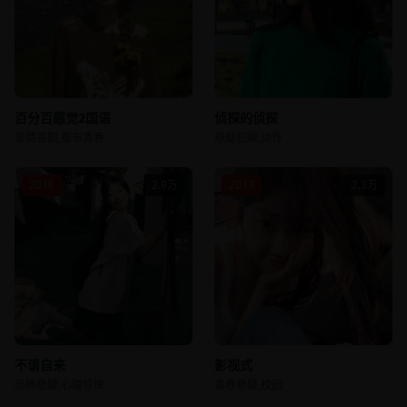
百分百感觉2国语
侦探的侦探
爱情喜剧,都市青春
悬疑犯罪,动作
2016
2.9万
2017
2.3万
不请自来
影视式
恐怖悬疑,心理惊悚
青春悬疑,校园