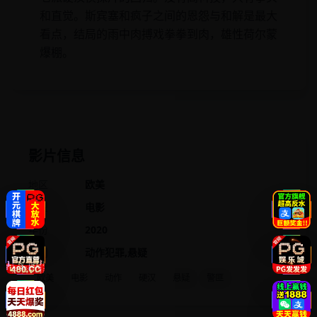
和直觉。斯宾塞和疯子之间的恩怨与和解是最大
看点，结局的雨中肉搏戏拳拳到肉，雄性荷尔蒙
爆棚。
影片信息
地区
欧美
类型
电影
年份
2020
类别
动作犯罪,悬疑
欧美
电影
动作
硬汉
悬疑
警匪