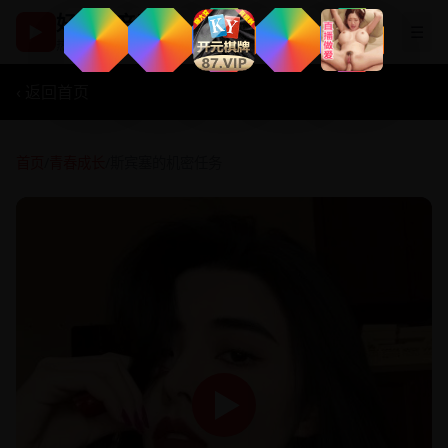
好看国产剧
▶
☰
热播影视在线观看
‹ 返回首页
首页
/
青春成长
/
斯宾塞的机密任务
▶