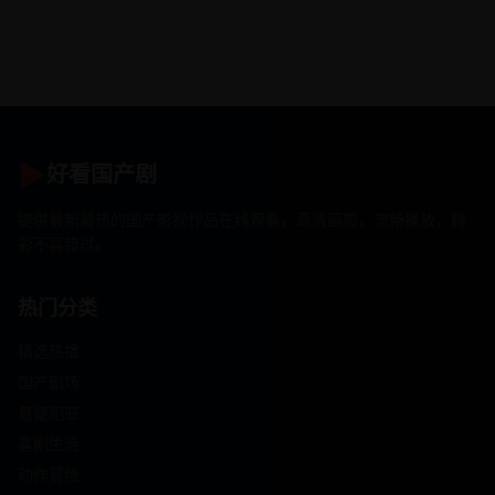
▶
好看国产剧
提供最新最热的国产影视作品在线观看，高清画质，流畅播放，精
彩不容错过。
热门分类
精选热播
国产剧场
悬疑犯罪
喜剧生活
动作冒险