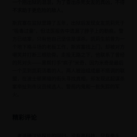
一个刚出狱的混混，为了查出杀死女友的真凶，不得
不求助于更危险的敌人。
斯宾塞在监狱里蹲了五年，出狱后发现女友凯莉死于
“吸毒过量”，但法医报告中遗漏了脖子上的勒痕。警
方已结案，只有他自己坚信是谋杀。凯莉生前曾为一
个地下格斗场的老板工作，斯宾塞找上门，却被对方
嘲笑并打断三根肋骨。走投无路之下，他联系了曾经
的死对头——黑帮打手“疯子”米奇，因为米奇是最后
一个见到凯莉活着的人。两人被迫组成最不搭调的联
盟，在波士顿黑暗的街头寻找真相，却发现这起谋杀
案牵扯到市议员候选人、警局内鬼和一批失踪的军
火。
精彩评论
老派硬汉侦探片的回归。没有高科技，只有拳头