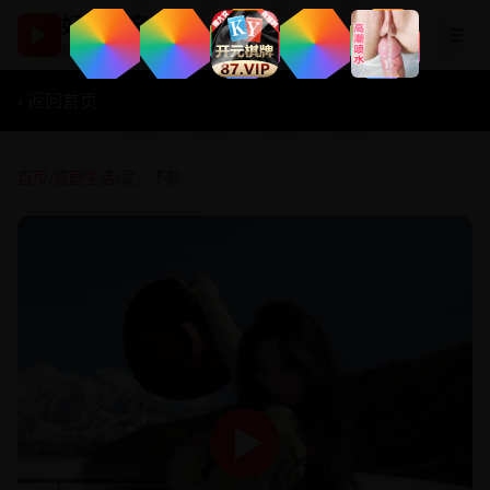
好看国产剧
▶
☰
热播影视在线观看
‹ 返回首页
首页
/
喜剧生活
/
爱，不散
▶