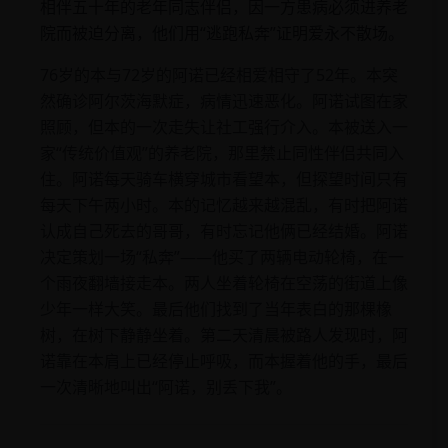
相伴五十年的老年同志伴侣，因一方患病必须进养老
院而被迫分离，他们用“逃跑私奔”证明爱永不散场。
76岁的本与72岁的阿诺已经相爱相守了52年。本突
然确诊阿尔茨海默症，病情迅速恶化。阿诺试图在家
照顾，但本的一次走失让社工强行介入。本被送入一
家“传统价值观”的养老院，那里禁止同性伴侣共同入
住。阿诺每天骑车横穿城市看望本，但探望时间只有
每天下午两小时。本的记忆越来越混乱，有时把阿诺
认成自己死去的哥哥，有时忘记他俩已经结婚。阿诺
决定策划一场“私奔”——他买了两辆电动轮椅，在一
个雨夜翻墙接走本。两人坐着轮椅在空荡的街道上像
少年一样大笑。最后他们找到了当年表白的那棵橡
树，在树下静静坐着。第二天清晨被路人发现时，阿
诺靠在本肩上已经停止呼吸，而本握着他的手，最后
一次清晰地叫出“阿诺，别丢下我”。