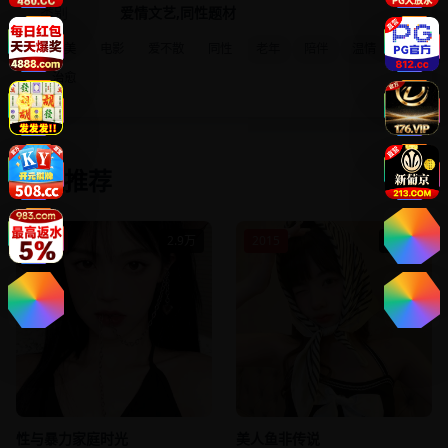
类别
爱情文艺,同性题材
欧美
电影
爱不散
同性
老年
陪伴
温情
治愈
相关推荐
2013
2.9万
2015
2.0万
性与暴力家庭时光
美人鱼非传说