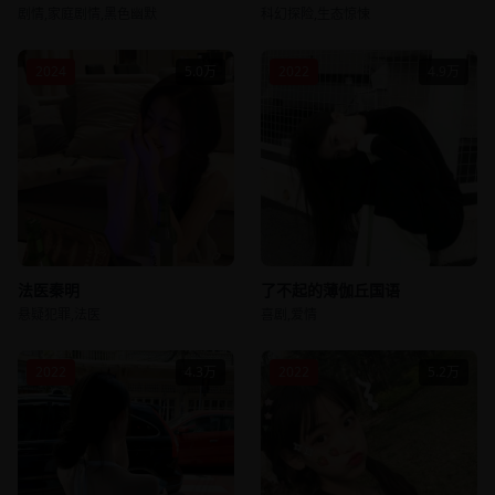
剧情,家庭剧情,黑色幽默
科幻探险,生态惊悚
2024
5.0万
2022
4.9万
法医秦明
了不起的薄伽丘国语
悬疑犯罪,法医
喜剧,爱情
2022
4.3万
2022
5.2万