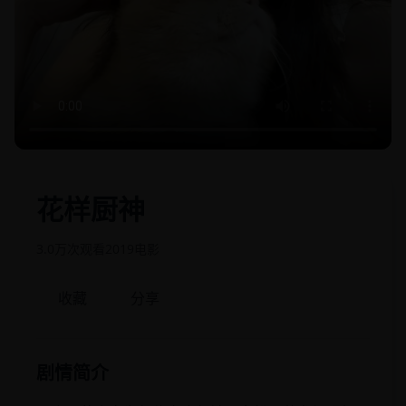
花样厨神
3.0万次观看
2019
电影
收藏
分享
剧情简介