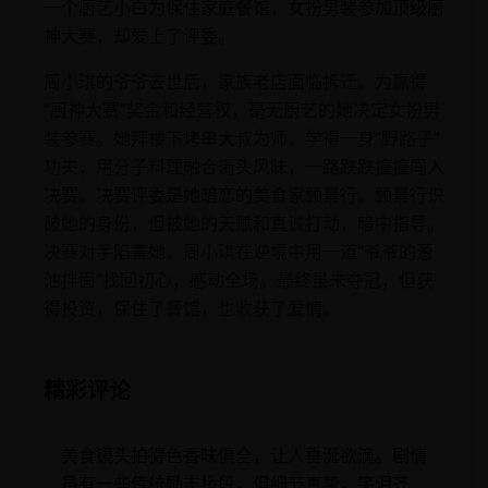
一个厨艺小白为保住家庭餐馆，女扮男装参加顶级厨
神大赛，却爱上了评委。
周小琪的爷爷去世后，家族老店面临拆迁。为赢得
“厨神大赛”奖金和经营权，毫无厨艺的她决定女扮男
装参赛。她拜楼下烤串大叔为师，学得一身“野路子”
功夫，用分子料理融合街头风味，一路跌跌撞撞闯入
决赛。决赛评委是她暗恋的美食家顾景行。顾景行识
破她的身份，但被她的天赋和真诚打动，暗中指导。
决赛对手陷害她，周小琪在逆境中用一道“爷爷的葱
油拌面”找回初心，感动全场。最终虽未夺冠，但获
得投资，保住了餐馆，也收获了爱情。
精彩评论
美食镜头拍得色香味俱全，让人垂涎欲滴。剧情
虽有一些传统励志桥段，但细节真挚，笑泪齐